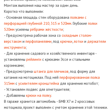
Монтаж выполнил наш мастер за один день.
Коротко что выполнили:
- Основная площадь стен оборудована
полками с
перфорацией глубиной 210, 315 и 520мм
. Глубокие
полки
520мм
усилены
рёбрами жёсткости
;
- Предусмотрена рабочая зона со
складным столом-
верстаком
и
перфопанелями
, под
крючки
,
лотки
и
держатели
инструмента
;
- Для хранения садового и хозяйственного инвентаря -
установлены
рейлинги
с крюками Эссе и стальными
корзинками;
- Предусмотрена
штанга для плечиков
, под форму для
катания на мотоциклах. Под ней
перфорированная полка
315мм
с
усилителем кронштейна
для хранения мотобот;
- Установлен подвес для огнетушителя;
- Добавлены
крюки на полку
.
В гараже хранится автомобиль - БМВ Х7 и 2 кроссовых
мотоцикла, проект выполнен с учетом хранения этой техники.