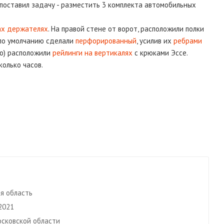
 поставил задачу - разместить 3 комплекта автомобильных
х держателях
. На правой стене от ворот, расположили полки
 по умолчанию сделали
перфорированный
, усилив их
ребрами
но) расположили
рейлинги на вертикалях
с крюками Эссе.
колько часов.
в
я область
2021
осковской области