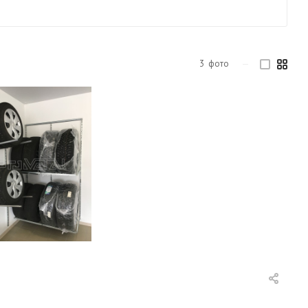
3
фото
—