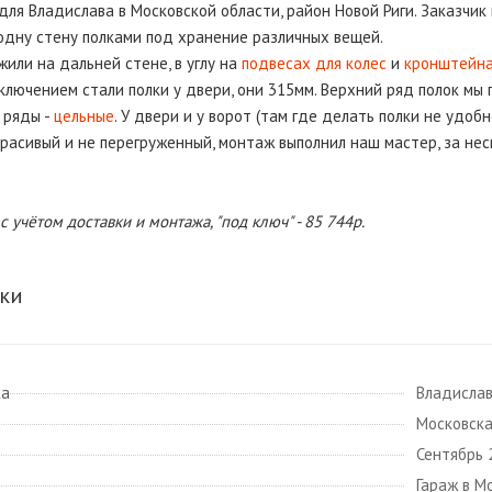
для Владислава в Московской области, район Новой Риги. Заказчик
 одну стену полками под хранение различных вещей.
или на дальней стене, в углу на
подвесах для колес
и
кронштейна
сключением стали полки у двери, они 315мм. Верхний ряд полок мы
 ряды -
цельные
. У двери и у ворот (там где делать полки не удоб
красивый и не перегруженный, монтаж выполнил наш мастер, за нес
 учётом доставки и монтажа, "под ключ" - 85 744р.
ки
ка
Владисла
Московска
Сентябрь 
Гараж в М