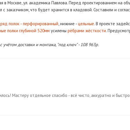
я в Москве, ул. академика Павлова. Перед проектированием на об
л с заказчиком, что будет хранится в кладовой. Составили и согл
й
ряд полок - перфорированный
, нижние -
цельные
. В проекте задей
ые полки глубиной 520мм
усилены
рёбрами жёсткости
. Предусмот
 учётом доставки и монтажа, "под ключ" - 108 963р.
илось! Мастеру отдельное спасибо - всё чисто, аккуратно и быстро