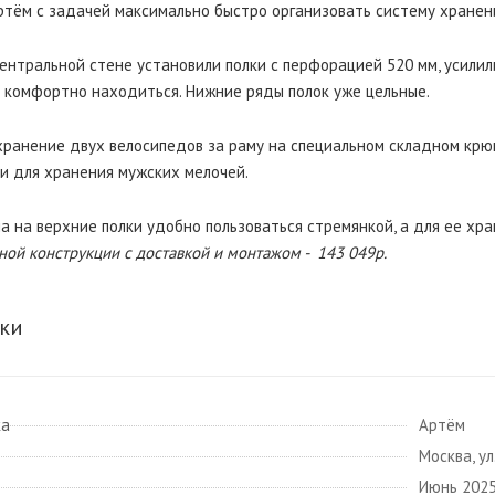
ртём с задачей максимально быстро организовать систему хранения
ентральной стене установили полки с перфорацией 520 мм, усилили
о комфортно находиться. Нижние ряды полок уже цельные.
 хранение двух велосипедов за раму на специальном складном кр
и для хранения мужских мелочей.
а на верхние полки удобно пользоваться стремянкой, а для ее хра
ной конструкции с доставкой и монтажом -
143 049р.
ки
ка
Артём
Москва, у
Июнь 202