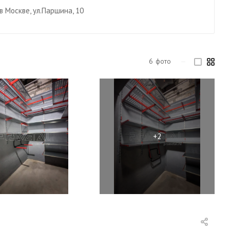
в Москве, ул.Паршина, 10
6
фото
—