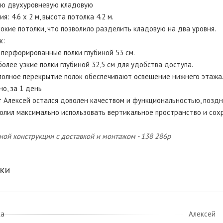
ую двухуровневую кладовую
: 4.6 х 2 м, высота потолка 4.2 м.
сокие потолки, что позволило разделить кладовую на два уровня.
к:
 перфорированные полки глубиной 53 см.
более узкие полки глубиной 32,5 см для удобства доступа.
полное перекрытие полок обеспечивают освещение нижнего этажа
но, за 1 день
нт Алексей остался доволен качеством и функциональностью, позд
олил максимально использовать вертикальное пространство и сох
ной конструкции с доставкой и монтажом - 138 286р
ки
ка
Алексей