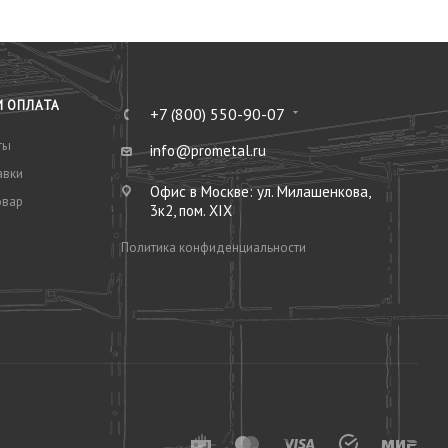
И ОПЛАТА
+7 (800) 550-90-07
ты
info@prometal.ru
авки
Офис в Москве: ул. Милашенкова,
овар
3к2, пом. XIX
Политика конфиденциальности