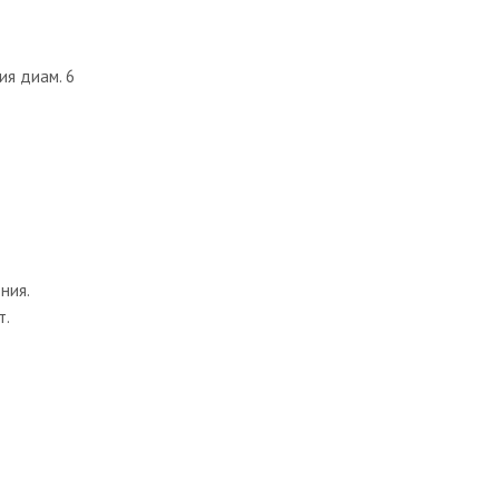
ия диам. 6
ния.
т.