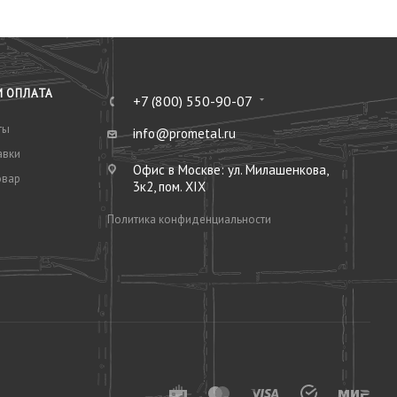
И ОПЛАТА
+7 (800) 550-90-07
ты
info@prometal.ru
авки
Офис в Москве: ул. Милашенкова,
овар
3к2, пом. XIX
Политика конфиденциальности