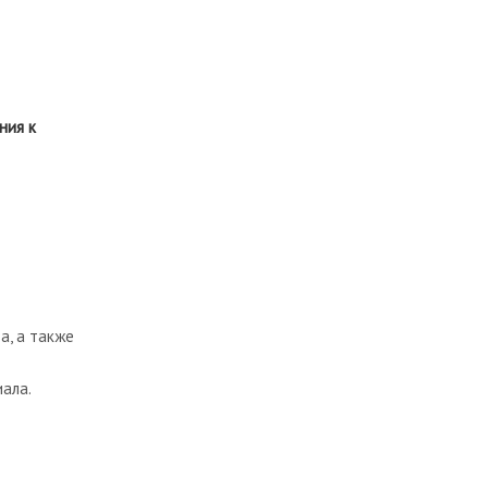
ния к
а, а также
ала.